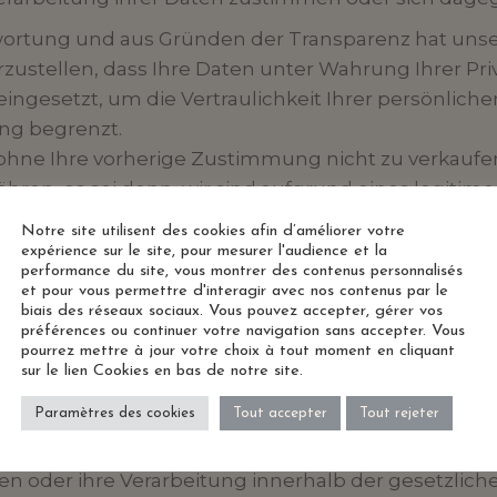
ortung und aus Gründen der Transparenz hat unser 
zustellen, dass Ihre Daten unter Wahrung Ihrer Pr
ingesetzt, um die Vertraulichkeit Ihrer persönlich
reng begrenzt.
n ohne Ihre vorherige Zustimmung nicht zu verkaufe
ähren, es sei denn, wir sind aufgrund eines legit
kämpfung von Betrug oder Missbrauch, Ausübung von
Notre site utilisent des cookies afin d’améliorer votre
expérience sur le site, pour mesurer l'audience et la
weit dies erforderlich ist: um Sie zu kontaktieren, 
performance du site, vous montrer des contenus personnalisés
unserer Leistungen zu gewährleisten, die Gültigkeit
et pour vous permettre d'interagir avec nos contenus par le
biais des réseaux sociaux. Vous pouvez accepter, gérer vos
u überprüfen, Ihnen unsere Neuigkeiten und Sond
préférences ou continuer votre navigation sans accepter. Vous
pourrez mettre à jour votre choix à tout moment en cliquant
onen mehr von uns erhalten oder in irgendeiner We
sur le lien Cookies en bas de notre site.
olgende Rechte:
Paramètres des cookies
Tout accepter
Tout rejeter
aten zu verlangen
htigen oder zu aktualisieren
hen oder ihre Verarbeitung innerhalb der gesetzli