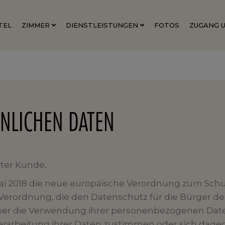
3 BIS 4 PERSONEN
ARBEITSBEREICHE
LIVE-WAGGON
TEL
ZIMMER
DIENSTLEISTUNGEN
FOTOS
ZUGANG 
1 ODER 2 PERSONEN
VERPFLEGUNG
3 BIS 4 PERSONEN
ARBEITSBEREICHE
LIVE-WAGGON
NLICHEN DATEN
rter Kunde,
im Mai 2018 die neue europäische Verordnung zum S
 Verordnung, die den Datenschutz für die Bürger de
er die Verwendung ihrer personenbezogenen Daten
 Verarbeitung ihrer Daten zustimmen oder sich dag