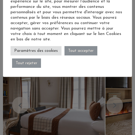
expérience sur le site, pour mesurer l'audience et la
1 bett von 160 x 200 cm Oder 2 Betten von 90 x
performance du site, vous montrer des contenus
200 cm
personnalisés et pour vous permettre d'interagir avec nos
contenus par le biais des réseaux sociaux. Vous pouvez
accepter, gérer vos préférences ou continuer votre
LESEN SIE MEHR
navigation sans accepter. Vous pourrez mettre à jour
votre choix à tout moment en cliquant sur le lien Cookies
en bas de notre site.
VERFÜGBARKEITEN & PREISE
Paramètres des cookies
Tout accepter
Tout rejeter