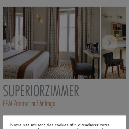
SUPERIORZIMMER
PEM-Zimmer auf Anfrage
14 m²
Notre site utilisent des cookies afin d’améliorer votre
2 personen