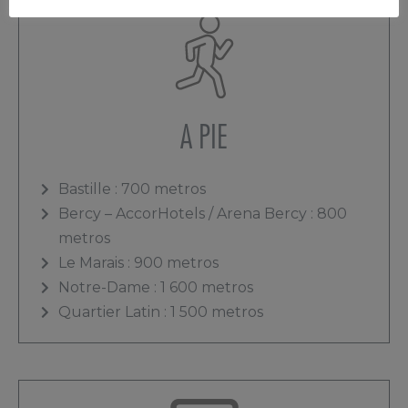
A PIE
Bastille : 700 metros
Bercy – AccorHotels / Arena Bercy : 800
metros
Le Marais : 900 metros
Notre-Dame : 1 600 metros
Quartier Latin : 1 500 metros