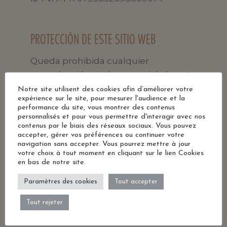
PROTECCIÓN DE ESTE SITIO WEB
Queda prohibida cualquier
reproducción, incluso parcial, de este
sitio web. Las marcas, modelos,
Notre site utilisent des cookies afin d’améliorer votre
expérience sur le site, pour mesurer l'audience et la
dibujos y textos están registrados y
performance du site, vous montrer des contenus
protegidos.
personnalisés et pour vous permettre d'interagir avec nos
contenus par le biais des réseaux sociaux. Vous pouvez
accepter, gérer vos préférences ou continuer votre
navigation sans accepter. Vous pourrez mettre à jour
votre choix à tout moment en cliquant sur le lien Cookies
PROTECCIÓN DE DATOS PERSONALES Y
en bas de notre site.
SEGURIDAD
Paramètres des cookies
Tout accepter
No se recoge ninguna información
Tout rejeter
personal sin el conocimiento del
usuario de Internet. No se transmite