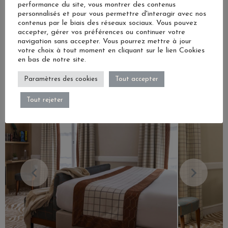
performance du site, vous montrer des contenus
1 lit de 160 x 200 cm Ou 2 lits de 90 x 200 cm
personnalisés et pour vous permettre d'interagir avec nos
contenus par le biais des réseaux sociaux. Vous pouvez
accepter, gérer vos préférences ou continuer votre
LIRE PLUS
navigation sans accepter. Vous pourrez mettre à jour
votre choix à tout moment en cliquant sur le lien Cookies
en bas de notre site.
DISPONIBILITÉS & TARIFS
Paramètres des cookies
Tout accepter
Tout rejeter