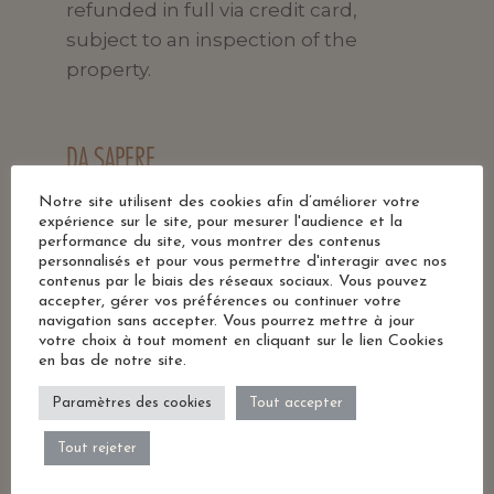
refunded in full via credit card,
subject to an inspection of the
property.
DA SAPERE
Notre site utilisent des cookies afin d’améliorer votre
All’arrivo dovrete presentare la carta
expérience sur le site, pour mesurer l'audience et la
di credito utilizzata per la
performance du site, vous montrer des contenus
personnalisés et pour vous permettre d'interagir avec nos
prenotazione.
contenus par le biais des réseaux sociaux. Vous pouvez
Al check-in gli ospiti devono esibire
accepter, gérer vos préférences ou continuer votre
navigation sans accepter. Vous pourrez mettre à jour
un documento d’identità con foto e
votre choix à tout moment en cliquant sur le lien Cookies
una carta di credito. Siete pregati di
en bas de notre site.
notare che le Richieste Speciali sono
Paramètres des cookies
Tout accepter
soggette a disponibilità, e potrebbero
comportare l’addebito di un
Tout rejeter
supplemento.