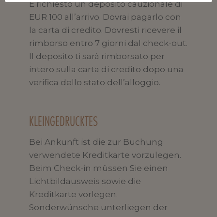
È richiesto un deposito cauzionale di
EUR 100 all’arrivo. Dovrai pagarlo con
la carta di credito. Dovresti ricevere il
rimborso entro 7 giorni dal check-out.
Il deposito ti sarà rimborsato per
intero sulla carta di credito dopo una
verifica dello stato dell’alloggio.
KLEINGEDRUCKTES
Bei Ankunft ist die zur Buchung
verwendete Kreditkarte vorzulegen.
Beim Check-in müssen Sie einen
Lichtbildausweis sowie die
Kreditkarte vorlegen.
Sonderwünsche unterliegen der