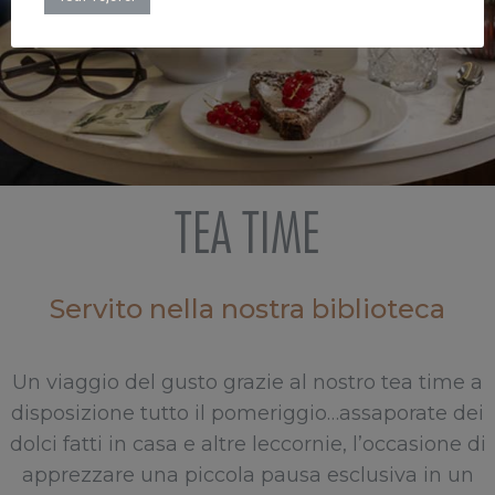
TEA TIME
Servito nella nostra biblioteca
Un viaggio del gusto grazie al nostro tea time a
disposizione tutto il pomeriggio…assaporate dei
dolci fatti in casa e altre leccornie, l’occasione di
apprezzare una piccola pausa esclusiva in un