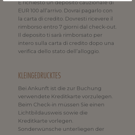
È richiesto un deposito cauzionale di
EUR 100 all’arrivo. Dovrai pagarlo con
la carta di credito. Dovresti ricevere il
rimborso entro 7 giorni dal check-out.
Il deposito ti sarà rimborsato per
intero sulla carta di credito dopo una
verifica dello stato dell’alloggio.
KLEINGEDRUCKTES
Bei Ankunft ist die zur Buchung
verwendete Kreditkarte vorzulegen.
Beim Check-in müssen Sie einen
Lichtbildausweis sowie die
Kreditkarte vorlegen.
Sonderwünsche unterliegen der