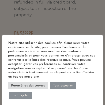
refunded in full via credit card,
subject to an inspection of the
property.
DA SAPERE
Notre site utilisent des cookies afin d’améliorer votre
All’arrivo dovrete presentare la carta
expérience sur le site, pour mesurer l'audience et la
di credito utilizzata per la
performance du site, vous montrer des contenus
personnalisés et pour vous permettre d'interagir avec nos
prenotazione.
contenus par le biais des réseaux sociaux. Vous pouvez
Al check-in gli ospiti devono esibire
accepter, gérer vos préférences ou continuer votre
navigation sans accepter. Vous pourrez mettre à jour
un documento d’identità con foto e
votre choix à tout moment en cliquant sur le lien Cookies
una carta di credito. Siete pregati di
en bas de notre site.
notare che le Richieste Speciali sono
Paramètres des cookies
Tout accepter
soggette a disponibilità, e potrebbero
comportare l’addebito di un
Tout rejeter
supplemento.