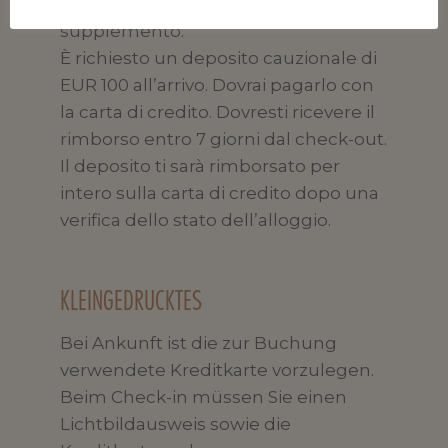
comportare l’addebito di un
supplemento.
È richiesto un deposito cauzionale di
EUR 100 all’arrivo. Dovrai pagarlo con
la carta di credito. Dovresti ricevere il
rimborso entro 7 giorni dal check-out.
Il deposito ti sarà rimborsato per
intero sulla carta di credito dopo una
verifica dello stato dell’alloggio.
KLEINGEDRUCKTES
Bei Ankunft ist die zur Buchung
verwendete Kreditkarte vorzulegen.
Beim Check-in müssen Sie einen
Lichtbildausweis sowie die