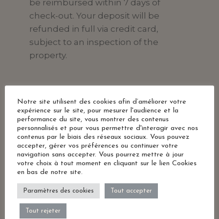
be reimbursed within 7 days of
check-out. Your deposit will be
refunded in full via credit card,
subject to an inspection of the
property.
DA SAPERE
Notre site utilisent des cookies afin d’améliorer votre
expérience sur le site, pour mesurer l'audience et la
All’arrivo dovrete presentare la carta
performance du site, vous montrer des contenus
di credito utilizzata per la
personnalisés et pour vous permettre d'interagir avec nos
contenus par le biais des réseaux sociaux. Vous pouvez
prenotazione.
accepter, gérer vos préférences ou continuer votre
Al check-in gli ospiti devono esibire
navigation sans accepter. Vous pourrez mettre à jour
votre choix à tout moment en cliquant sur le lien Cookies
un documento d’identità con foto e
en bas de notre site.
una carta di credito. Siete pregati di
Paramètres des cookies
Tout accepter
notare che le Richieste Speciali sono
soggette a disponibilità, e potrebbero
Tout rejeter