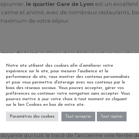
séjourner,
le quartier Gare de Lyon
est un excellent
fois calme et animé, avec de nombreux restaurants, bou
 maximum de votre séjour.
 gare de Lyon
, la Place de la Nation est un lieu d
s et de bancs où vous pouvez vous reposer et profiter
Notre site utilisent des cookies afin d’améliorer votre
expérience sur le site, pour mesurer l'audience et la
performance du site, vous montrer des contenus personnalisés
et pour vous permettre d'interagir avec nos contenus par le
biais des réseaux sociaux. Vous pouvez accepter, gérer vos
uits frais. Ouvert tous les jours de la semaine sauf 
préférences ou continuer votre navigation sans accepter. Vous
pourrez mettre à jour votre choix à tout moment en cliquant
its locaux et déguster de délicieuses spécialités fr
sur le lien Cookies en bas de notre site.
Paramètres des cookies
Tout accepter
Tout rejeter
yante qui suit le tracé de l’ancienne voie ferrée de